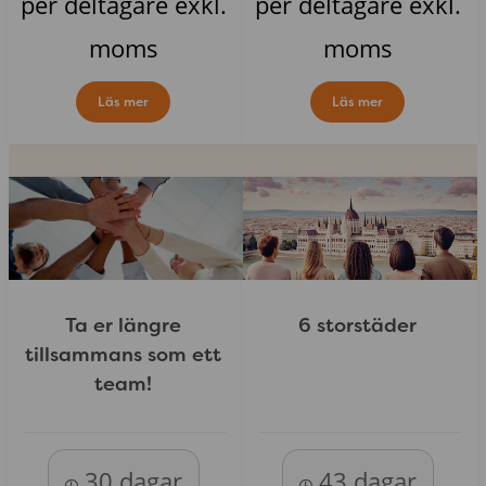
per deltagare exkl.
per deltagare exkl.
moms
moms
Läs mer
Läs mer
Ta er längre
6 storstäder
tillsammans som ett
team!
30 dagar
43 dagar