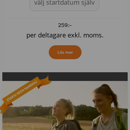
välj startdatum själv
259:-
per deltagare exkl. moms.
Läs mer