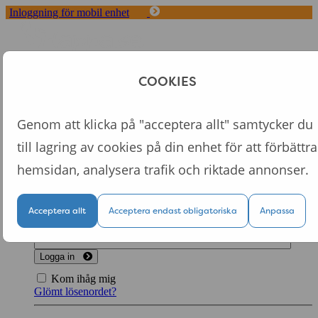
Inloggning för mobil enhet
Toggle
navigation
Start
COOKIES
Koncept
Fördelar med Tappa
Om oss
Genom att klicka på "acceptera allt" samtycker du
Logga in
till lagring av cookies på din enhet för att förbättra
Logga in till din personliga sida
hemsidan, analysera trafik och riktade annonser.
Acceptera allt
Acceptera endast obligatoriska
Anpassa
Logga in
Kom ihåg mig
Glömt lösenordet?