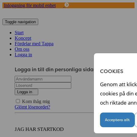
Inloggning för mobil enhet
Toggle navigation
Start
Koncept
Fördelar med Tappa
Om oss
Logga in
Logga in till din personliga sida
COOKIES
Genom att klicka
Logga in
cookies på din 
Kom ihåg mig
och riktade ann
Glömt lösenordet?
Acceptera allt
JAG HAR STARTKOD