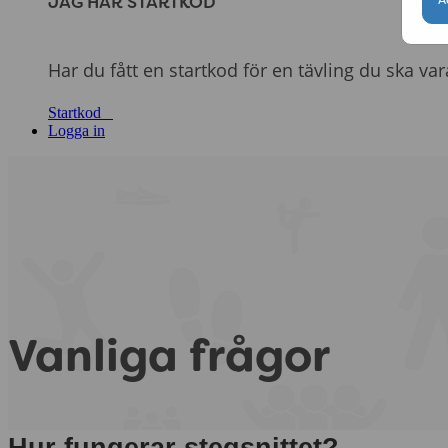
JAG HAR STARTKOD
Har du fått en startkod för en tävling du ska va
Startkod
Logga in
Vanliga frågor
Hur fungerar stegsnittet?