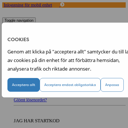
Inloggning för mobil enhet
Toggle navigation
Start
Koncept
COOKIES
Fördelar med Tappa
Om oss
Genom att klicka på "acceptera allt" samtycker du till l
Logga in
av cookies på din enhet för att förbättra hemsidan,
Logga in till din personliga sida
analysera trafik och riktade annonser.
Acceptera allt
Acceptera endast obligatoriska
Anpassa
Logga in
Kom ihåg mig
Glömt lösenordet?
JAG HAR STARTKOD