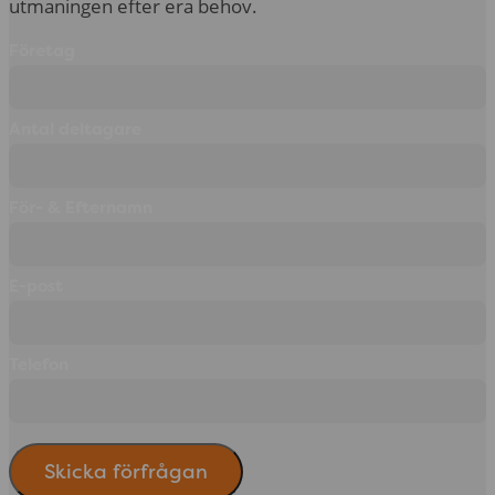
utmaningen efter era behov.
Företag
Antal deltagare
För- & Efternamn
E-post
Telefon
Skicka förfrågan