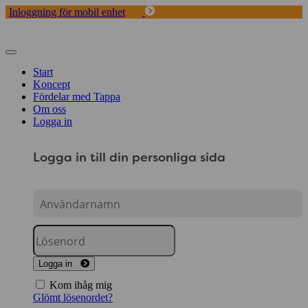
Inloggning för mobil enhet
Toggle
navigation
Start
Koncept
Fördelar med Tappa
Om oss
Logga in
Logga in till din personliga sida
Logga in
Kom ihåg mig
Glömt lösenordet?