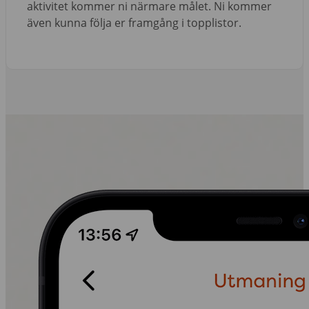
aktivitet kommer ni närmare målet. Ni kommer
även kunna följa er framgång i topplistor.