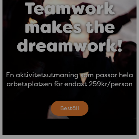
Teamwork
makes the
dreamwork!
En aktivitetsutmaning som passar hela
arbetsplatsen för endast 259kr/person
Beställ