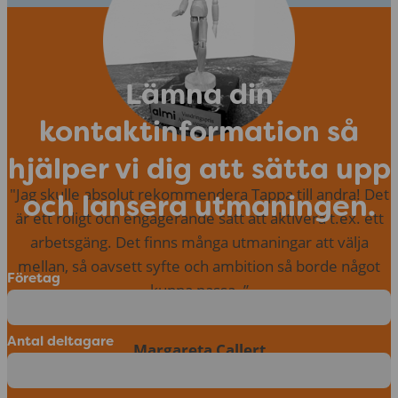
Lämna din
kontaktinformation så
hjälper vi dig att sätta upp
"Jag skulle absolut rekommendera Tappa till andra! Det
och lansera utmaningen.
är ett roligt och engagerande sätt att aktivera t.ex. ett
arbetsgäng. Det finns många utmaningar att välja
mellan, så oavsett syfte och ambition så borde något
Företag
kunna passa. ”
Antal deltagare
Margareta Callert
Almi Företagspartner Värmland