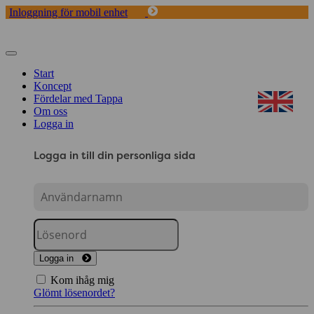
Inloggning för mobil enhet
Toggle
navigation
Start
Koncept
Fördelar med Tappa
Om oss
Logga in
Logga in till din personliga sida
Logga in
Kom ihåg mig
Glömt lösenordet?