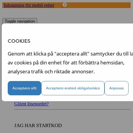
Inloggning för mobil enhet
Toggle navigation
Start
Koncept
COOKIES
Fördelar med Tappa
Om oss
Genom att klicka på "acceptera allt" samtycker du till l
Logga in
av cookies på din enhet för att förbättra hemsidan,
Logga in till din personliga sida
analysera trafik och riktade annonser.
Acceptera allt
Acceptera endast obligatoriska
Anpassa
Logga in
Kom ihåg mig
Glömt lösenordet?
JAG HAR STARTKOD