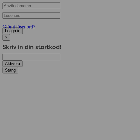
Glömt lösenord?
Logga in
×
Skriv in din startkod!
Aktivera
Stäng