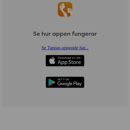
Se hur appen fungerar
Se Tappas appguide här...