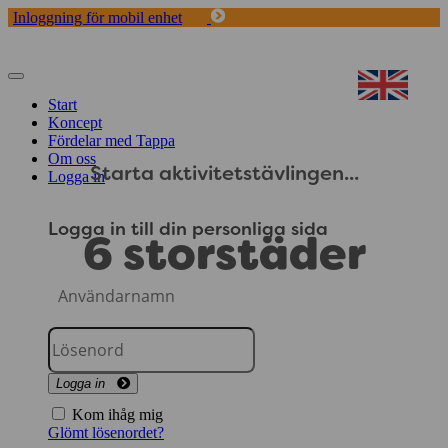
Inloggning för mobil enhet
Toggle
navigation
Start
Koncept
Fördelar med Tappa
Om oss
Starta aktivitetstävlingen...
Logga in
Logga in till din personliga sida
6 storstäder
Logga in
Kom ihåg mig
Glömt lösenordet?