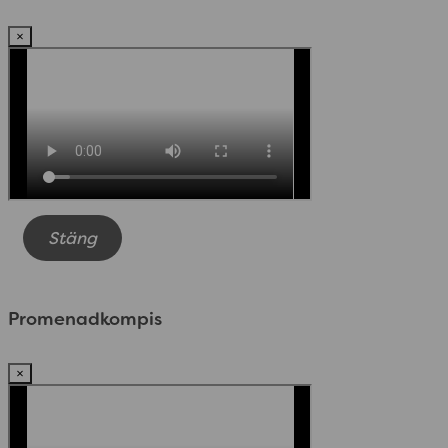
×
Stäng
Promenadkompis
×