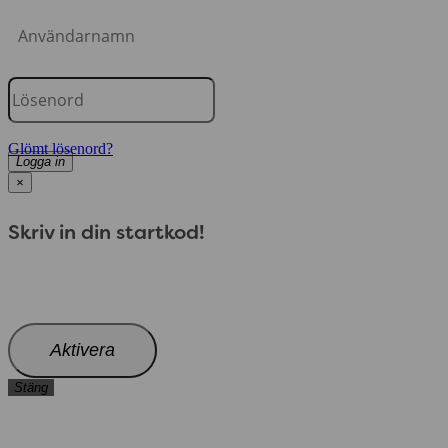
Glömt lösenord?
Logga in
×
Skriv in din startkod!
Aktivera
Stäng