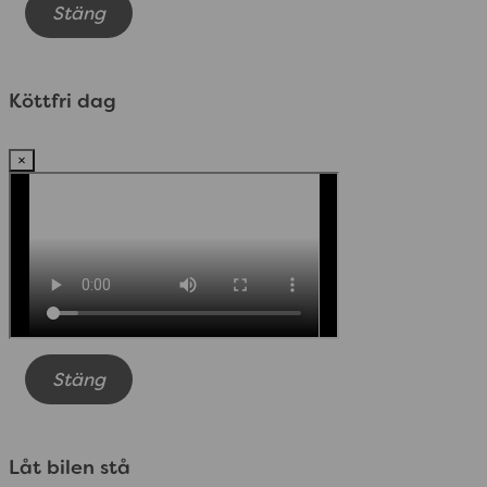
Stäng
Köttfri dag
×
Stäng
Låt bilen stå