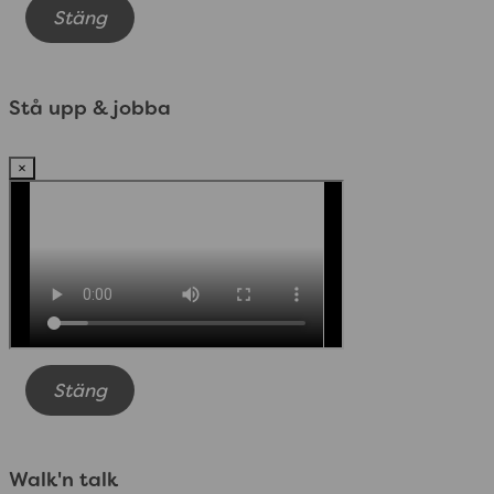
Stäng
Stå upp & jobba
×
Stäng
Walk'n talk