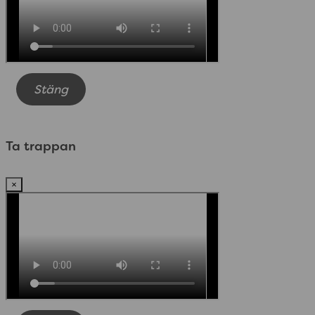
Stäng
Ta trappan
×