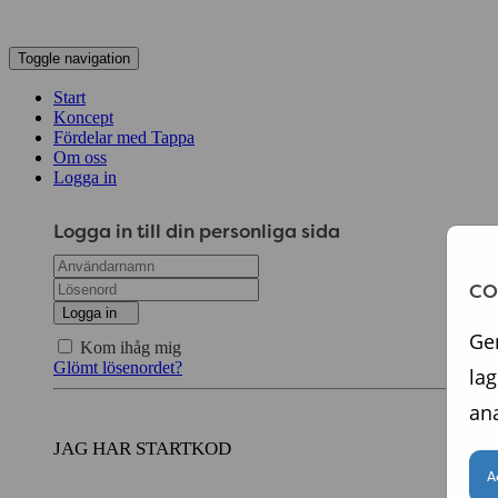
Toggle navigation
Start
Koncept
Fördelar med Tappa
Om oss
Logga in
Logga in till din personliga sida
CO
Logga in
Gen
Kom ihåg mig
Glömt lösenordet?
lag
ana
JAG HAR STARTKOD
A