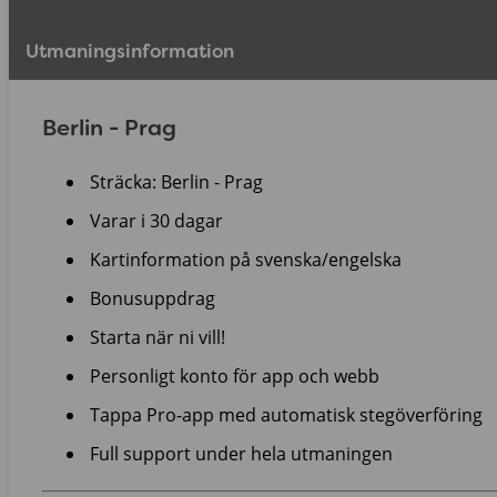
Samla ihop dina kollegor, vänner, familj och 
Utmaningsinformation
aktivitet och ”går” virtuellt mot Prag. Tillsam
Berlin - Prag
att hålla ett stegsnitt på 10 000 steg över hel
Sträcka: Berlin - Prag
Varar i 30 dagar
Kartinformation på svenska/engelska
Bonusuppdrag
Starta när ni vill!
Personligt konto för app och webb
Tappa Pro-app med automatisk stegöverföring
Full support under hela utmaningen