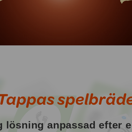
Tappas spelbräd
g lösning anpassad efter 