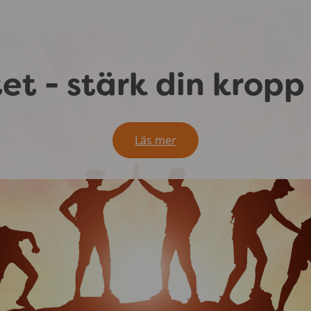
t - stärk din kropp 
Läs mer