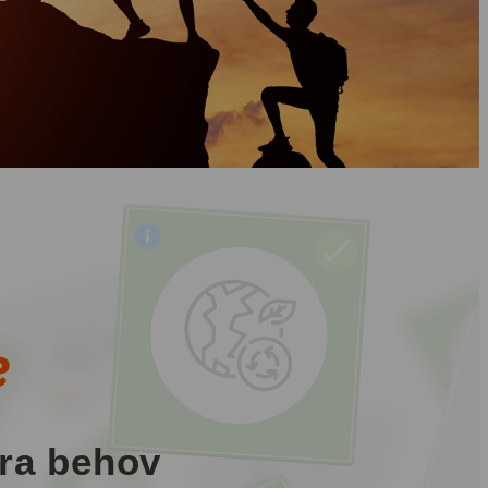
e
era behov