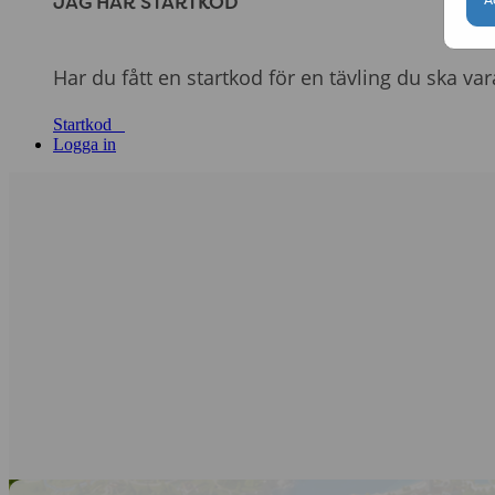
JAG HAR STARTKOD
Har du fått en startkod för en tävling du ska va
Startkod
Logga in