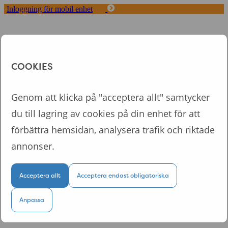
Inloggning för mobil enhet
Toggle
navigation
Start
Koncept
COOKIES
Fördelar med Tappa
Om oss
Logga in
Genom att klicka på "acceptera allt" samtycker
du till lagring av cookies på din enhet för att
Logga in till din personliga sida
förbättra hemsidan, analysera trafik och riktade
annonser.
Acceptera allt
Acceptera endast obligatoriska
Logga in
Anpassa
Kom ihåg mig
Glömt lösenordet?